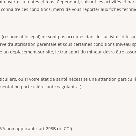
t ouvertes à toutes et tous. Cependant, suivant les activités et par
 connaître ces conditions, merci de vous reporter aux fiches techn
esponsable légal) ne sont pas acceptés dans les activités dites « 
e d’autorisation parentale et sous certaines conditions (niveau spor
ite un déplacement sur site, le transport du mineur devra être assur
culiers, ou si votre état de santé nécessite une attention particul
mentation particulière, anticoagulants…).
TVA non applicable, art 293B du CGI).