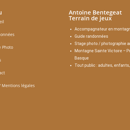
u
Antoine Bentegeat
Terrain de jeux
eil
Accompagnateur en montag
onnées
Guide randonnées
Stage photo / photographie a
e Photo
Montagne Sainte Victoire – P
Basque
s
Tout public : adultes, enfants
act
/ Mentions légales