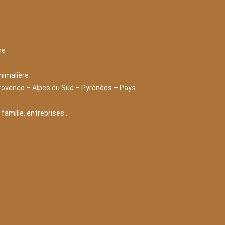
ne
nimalière
rovence – Alpes du Sud – Pyrénées – Pays
, famille, entreprises…