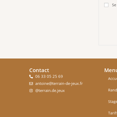
Se
Contact
Men
06 33 05 25 69
Accu
antoine@terrain-de-jeux.fr
Rand
@terrain.de.jeux
Stag
Tarif