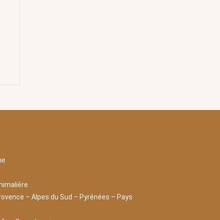
ne
nimalière
rovence – Alpes du Sud – Pyrénées – Pays