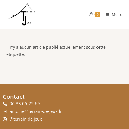
Menu
0
Il n’y a aucun article publié actuellement sous cette
étiquette.
Contact
06 33 05 25 69
antoine@terrain-de-jeux.fr
@terrain.de.jeux