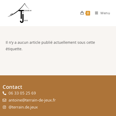
Menu
0
Il n’y a aucun article publié actuellement sous cette
étiquette.
Contact
06 33 05 25 69
antoine@terrain-de-jeux.fr
@terrain.de.jeux