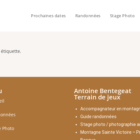
Prochaines dates
Randonnées
Stage Photo
 étiquette.
u
Antoine Bentegeat
Terrain de jeux
eil
Accompagnateur en montag
onnées
Guide randonnées
Stage photo / photographie a
e Photo
Montagne Sainte Victoire – P