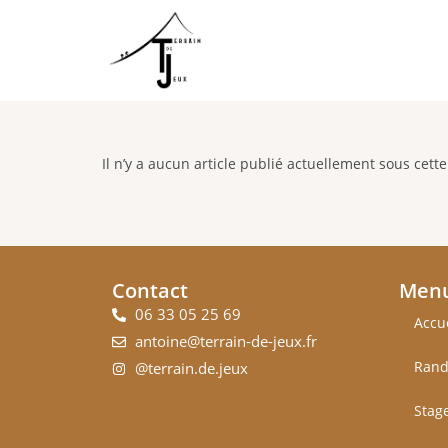
Il n’y a aucun article publié actuellement sous cette
Contact
Men
06 33 05 25 69
Accu
antoine@terrain-de-jeux.fr
Rand
@terrain.de.jeux
Stag