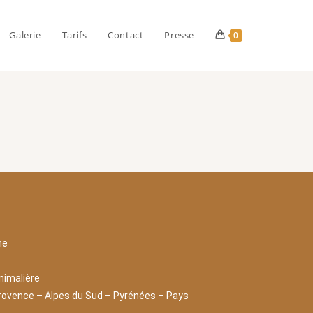
Galerie
Tarifs
Contact
Presse
0
ne
nimalière
rovence – Alpes du Sud – Pyrénées – Pays